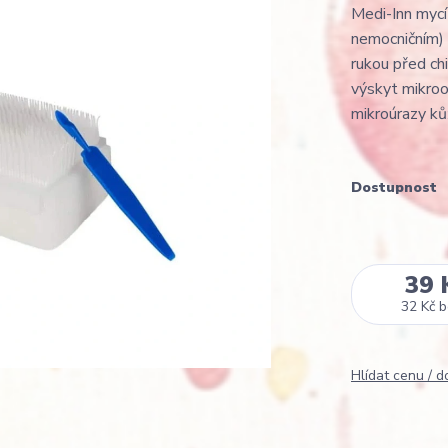
Medi-Inn mycí 
nemocničním) 
rukou před chi
výskyt mikroo
mikroúrazy kůž
Dostupnost
39 
32 Kč
b
Hlídat cenu / 