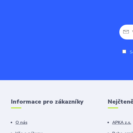
So
Informace pro zákazníky
Nejčteně
O nás
APKA z.s.