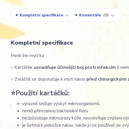
Kompletní specifikace
Komentáře
0
Kompletní specifikace
Medi-Inn mycí ka
✅Kartáček
usnadňuje účinnější boj proti infekcím
(i nem
✅Zvláště se doporučuje k mytí rukou
před chirurgickými 
⭐Použití kartáčků:
výrazně snižuje výskyt mikroorganismů
neničí přirozenou bakteriální flóru
nezpůsobuje mikroúrazy kůže, neovlivňuje zvýšení rizi
je šetrná k pokožce rukou, takže ji lze používat se zv