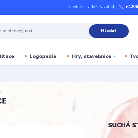
Nevíte si rady? Zavolejte.
+4206
Hledat
litace
Logopedie
Hry, stavebnice
Tvo
CE
SUCHÁ S