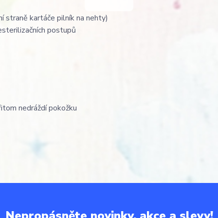
 straně kartáče pilník na nehty)
esterilizačních postupů
přitom nedráždí pokožku
Nepropásněte novinky, akce a slevy!