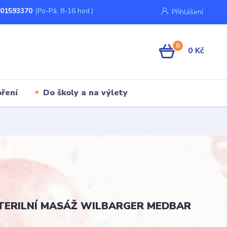
01593370
(Po-Pá, 8-16 hod.)
Přihlášení
0
0 Kč
ření
Do školy a na výlety
TERILNÍ MASÁŽ WILBARGER MEDBAR