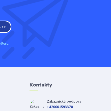
t se
tteru.
Kontakty
Zákaznická podpora
+420601593370