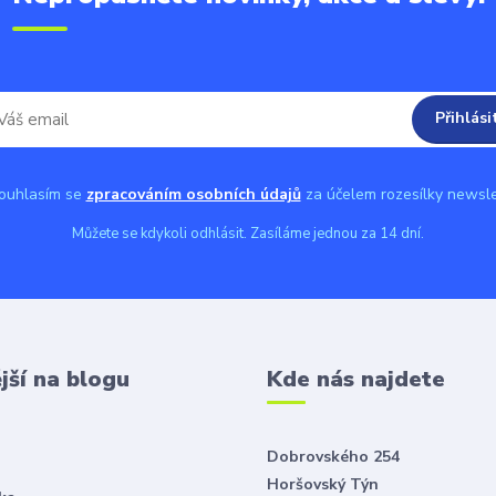
Přihlási
uhlasím se
zpracováním osobních údajů
za účelem rozesílky newsle
Můžete se kdykoli odhlásit. Zasíláme jednou za 14 dní.
jší na blogu
Kde nás najdete
Dobrovského 254
Horšovský Týn