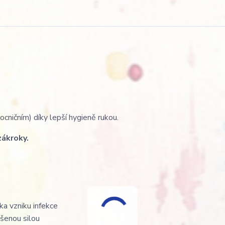
ocničním) díky lepší hygieně rukou.
zákroky.
ka vzniku infekce
ýšenou silou