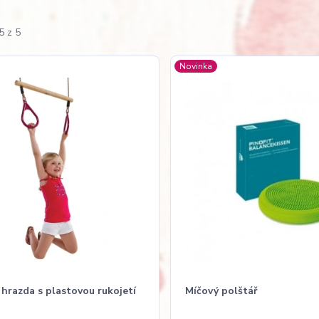
5 z 5
Novinka
hrazda s plastovou rukojetí
Míčový polštář