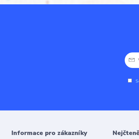
So
Informace pro zákazníky
Nejčteně