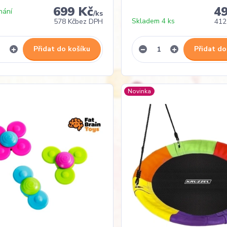
699 Kč
4
nání
/
ks
Skladem 4 ks
578 Kč
bez DPH
412
Přidat do košíku
Přidat do
Novinka