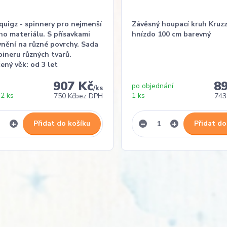
quigz - spinnery pro nejmenší
Závěsný houpací kruh Kruzz
o materiálu. S přísavkami
hnízdo 100 cm barevný
vnění na různé povrchy. Sada
pineru různých tvarů.
ný věk: od 3 let
907 Kč
8
po objednání
/
ks
2 ks
1 ks
750 Kč
bez DPH
743
Přidat do košíku
Přidat do