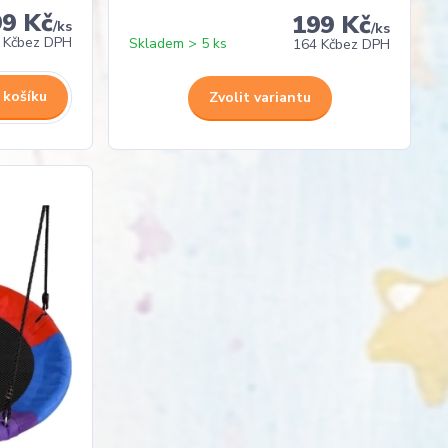
99 Kč
199 Kč
/
ks
/
ks
 Kč
bez DPH
Skladem > 5 ks
164 Kč
bez DPH
 košíku
Zvolit variantu