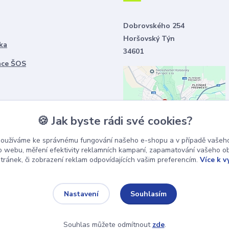
Dobrovského 254
Horšovský Týn
ka
34601
ace ŠOS
🍪 Jak byste rádi své cookies?
používáme ke správnému fungování našeho e-shopu a v případě vašeho
k o webu, měření efektivity reklamních kampaní, zapamatování vašeho o
stránek, či zobrazení reklam odpovídajících vašim preferencím.
Více k v
Souhlasím
Nastavení
Souhlas můžete odmítnout
zde
.