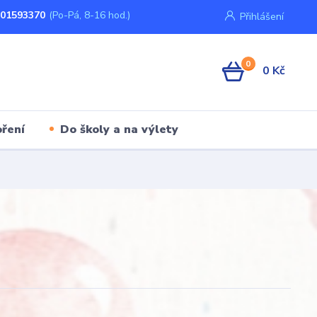
01593370
(Po-Pá, 8-16 hod.)
Přihlášení
0
0 Kč
ření
Do školy a na výlety