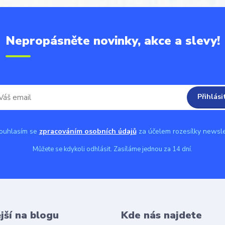
Nepropásněte novinky, akce a slevy!
Přihlási
uhlasím se
zpracováním osobních údajů
za účelem rozesílky newsle
Můžete se kdykoli odhlásit. Zasíláme jednou za 14 dní.
jší na blogu
Kde nás najdete