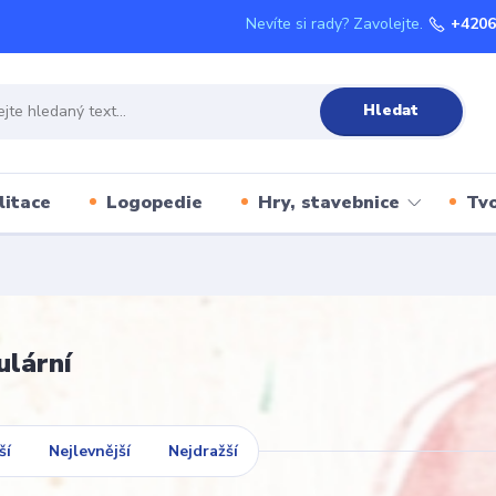
Nevíte si rady? Zavolejte.
+4206
Hledat
litace
Logopedie
Hry, stavebnice
Tvo
ulární
ší
Nejlevnější
Nejdražší