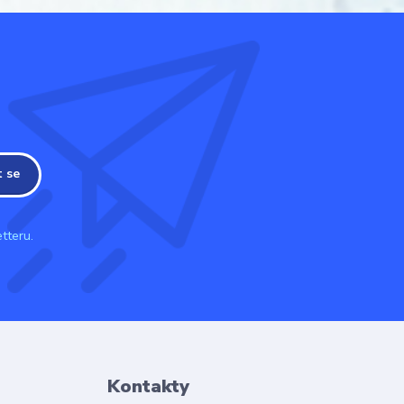
t se
tteru.
Kontakty