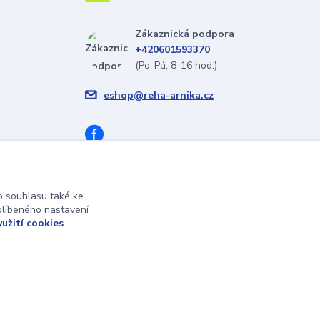
Zákaznická podpora
+420601593370
(Po-Pá, 8-16 hod.)
eshop@reha-arnika.cz
 souhlasu také ke
blíbeného nastavení
yužití cookies
Vytvořeno na
Eshop-rychle.cz