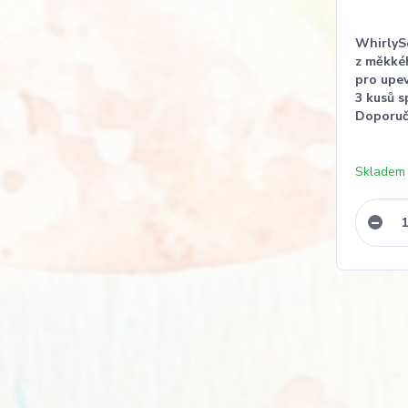
WhirlyS
z měkkéh
pro upe
3 kusů s
Doporuče
Skladem 