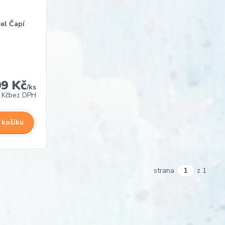
el Čapí
99 Kč
/
ks
 Kč
bez DPH
 košíku
strana
z 1