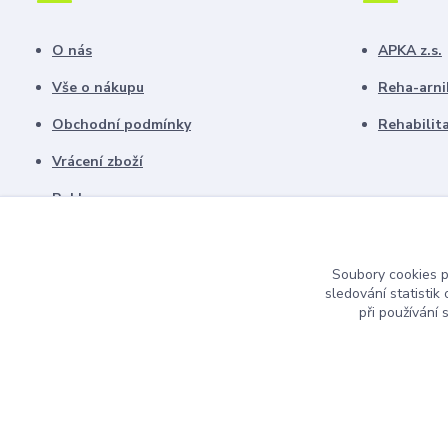
O nás
APKA z.s.
Vše o nákupu
Reha-arni
Obchodní podmínky
Rehabilit
Vrácení zboží
Reklamace
Ochrana osobních údajů
Fotogalerie
Soubory cookies 
sledování statisti
Kontakty
při používání 