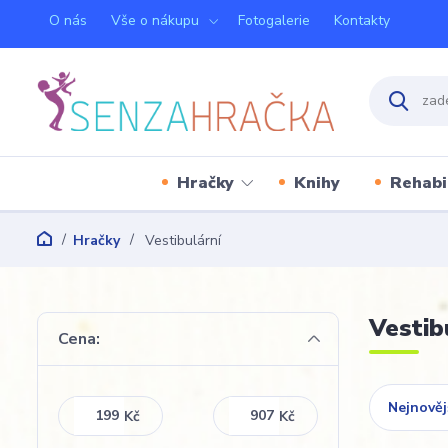
O nás
Vše o nákupu
Fotogalerie
Kontakty
Hračky
Knihy
Rehabi
Hračky
Vestibulární
Vestib
Cena:
Nejnověj
Kč
Kč