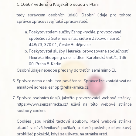
C 16667 vedená u Krajského soudu v Plzni
tedy správcem osobních údajů. Osobní údaje pro tohoto
správce zpracovávají také zpracovatelé:
Poskytovatelem služby Eshop-rychle, provozované
společností Golemos s.r.o., sídlem Zátkovo nábřeží
448/73, 370 01, České Budějovice
Poskytovatel služby Heureka, provozované společností
Heureka Shopping s.r.o., sídlem Karolinská 650/1, 186
00, Praha 8-Karlín
Osobní údaje nebudou předány do třetích zemí mimo EU.
Správce nemá osobu tzv. pověřence. Správce lze kontaktovat na
emailové adrese: eshop@reha-arnika.cz
Správce osobních údajů, jakožto provozovatel webové stránky:
https://www.senzahracka.cz/ užívá na této webové stránce
soubory cookies.
Cookies jsou krátké textové soubory, které webová stránka
ukládá v návštěvníkově počítači, a které poskytuje internetový
prohlížeč pokaždé, když se uživatel na stránku vrátí.