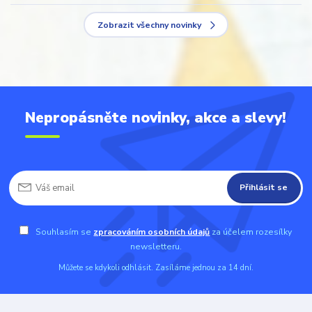
Zobrazit všechny novinky
Nepropásněte novinky, akce a slevy!
Přihlásit se
Souhlasím se
zpracováním osobních údajů
za účelem rozesílky
newsletteru.
Můžete se kdykoli odhlásit. Zasíláme jednou za 14 dní.