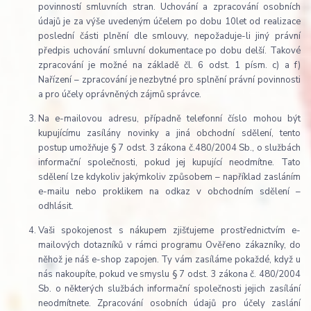
povinností smluvních stran. Uchování a zpracování osobních
údajů je za výše uvedeným účelem po dobu 10let od realizace
poslední části plnění dle smlouvy, nepožaduje-li jiný právní
předpis uchování smluvní dokumentace po dobu delší. Takové
zpracování je možné na základě čl. 6 odst. 1 písm. c) a f)
Nařízení – zpracování je nezbytné pro splnění právní povinnosti
a pro účely oprávněných zájmů správce.
Na e-mailovou adresu, případně telefonní číslo mohou být
kupujícímu zasílány novinky a jiná obchodní sdělení, tento
postup umožňuje § 7 odst. 3 zákona č.480/2004 Sb., o službách
informační společnosti, pokud jej kupující neodmítne. Tato
sdělení lze kdykoliv jakýmkoliv způsobem – například zasláním
e-mailu nebo proklikem na odkaz v obchodním sdělení –
odhlásit.
Vaši spokojenost s nákupem zjišťujeme prostřednictvím e-
mailových dotazníků v rámci programu Ověřeno zákazníky, do
něhož je náš e-shop zapojen. Ty vám zasíláme pokaždé, když u
nás nakoupíte, pokud ve smyslu § 7 odst. 3 zákona č. 480/2004
Sb. o některých službách informační společnosti jejich zasílání
neodmítnete. Zpracování osobních údajů pro účely zaslání