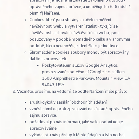
zpracování je možné na základě zákonného důvodu -
oprávněného zájmu správce, a umožňuje ho čl. 6 odst. 1
písm. f) Nařízení.
Cookies, které jsou sbírány za účelem měření
návštěvnosti webu a vytváření statistik týkající se
návštěvnosti a chování návštěvníků na webu, jsou
posuzovány v podobě hromadného celku a v anonymní
podobě, která neumožňuje identifikaci jednotlivce.
Shromážděné cookies soubory mohou být zpracovány
dalšími zpracovateli:
Poskytovatelem služby Google Analytics,
provozované společností Google Inc., sídlem
1600 Amphitheatre Parkway, Mountain View, CA
94043, USA
Vezměte, prosíme, na vědomí, že podle Nařízení máte právo:
zrušit kdykoliv zasílání obchodních sdělení,
vznést námitku proti zpracování na základě oprávněného
zájmu správce,
požadovat po nás informaci, jaké vaše osobní údaje
zpracováváme,
vyžádat si u nás přístup k těmto údajům a tyto nechat