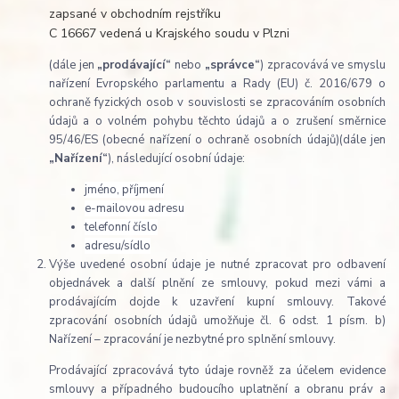
zapsané v obchodním rejstříku
C 16667 vedená u Krajského soudu v Plzni
(dále jen
„prodávající“
nebo
„správce“
) zpracovává ve smyslu
nařízení Evropského parlamentu a Rady (EU) č. 2016/679 o
ochraně fyzických osob v souvislosti se zpracováním osobních
údajů a o volném pohybu těchto údajů a o zrušení směrnice
95/46/ES (obecné nařízení o ochraně osobních údajů)(dále jen
„Nařízení“
), následující osobní údaje:
jméno, příjmení
e-mailovou adresu
telefonní číslo
adresu/sídlo
Výše uvedené osobní údaje je nutné zpracovat pro odbavení
objednávek a další plnění ze smlouvy, pokud mezi vámi a
prodávajícím dojde k uzavření kupní smlouvy. Takové
zpracování osobních údajů umožňuje čl. 6 odst. 1 písm. b)
Nařízení – zpracování je nezbytné pro splnění smlouvy.
Prodávající zpracovává tyto údaje rovněž za účelem evidence
smlouvy a případného budoucího uplatnění a obranu práv a