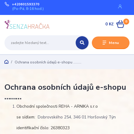
+420601593370
(Po-Pá, 8-16 hod.)
0
0 Kč
Menu
Ochrana osobních údajů e-shopu ………
Ochrana osobních údajů e-shopu
………
Obchodní společnosti REHA - ARNIKA s.r.o
se sídlem:
Dobrovského 254, 346 01 Horšovský Týn
identifikační číslo: 26380323