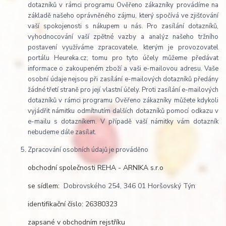
dotazníků v rámci programu Ověřeno zákazníky provádíme na
základě našeho oprávněného zájmu, který spočívá ve zjišťování
vaší spokojenosti s nákupem u nás. Pro zasílání dotazníků,
vyhodnocování vaší zpětné vazby a analýz našeho tržního
postavení využíváme zpracovatele, kterým je provozovatel
portálu Heureka.cz; tomu pro tyto účely můžeme předávat
informace o zakoupeném zboží a vaši e-mailovou adresu. Vaše
osobní údaje nejsou při zasílání e-mailových dotazníků předány
žádné třetí straně pro její vlastní účely. Proti zasílání e-mailových
dotazníků v rámci programu Ověřeno zákazníky můžete kdykoli
vyjádřit námitku odmítnutím dalších dotazníků pomocí odkazu v
e-mailu s dotazníkem. V případě vaší námitky vám dotazník
nebudeme dále zasílat.
Zpracování osobních údajů je prováděno
obchodní společnosti REHA - ARNIKA s.r.o
se sídlem:
Dobrovského 254, 346 01 Horšovský Týn
identifikační číslo: 26380323
zapsané v obchodním rejstříku