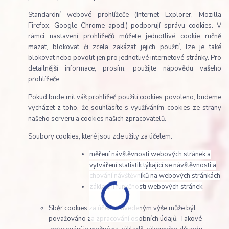
Standardní webové prohlížeče (Internet Explorer, Mozilla
Firefox, Google Chrome apod.) podporují správu cookies. V
rámci nastavení prohlížečů můžete jednotlivé cookie ručně
mazat, blokovat či zcela zakázat jejich použití, lze je také
blokovat nebo povolit jen pro jednotlivé internetové stránky. Pro
detailnější informace, prosím, použijte nápovědu vašeho
prohlížeče.
Pokud bude mít váš prohlížeč použití cookies povoleno, budeme
vycházet z toho, že souhlasíte s využíváním cookies ze strany
našeho serveru a cookies našich zpracovatelů.
Soubory cookies, které jsou zde užity za účelem:
měření návštěvnosti webových stránek a
vytváření statistik týkající se návštěvnosti a
chování návštěvníků na webových stránkách
základní funkčnosti webových stránek
Sběr cookies za účelem uvedeným výše může být
považováno za zpracování osobních údajů. Takové