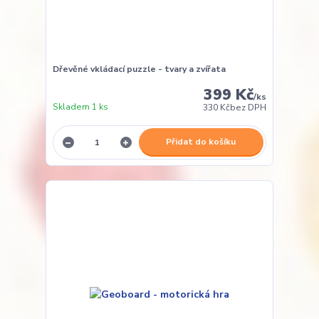
Dřevěné vkládací puzzle - tvary a zvířata
399 Kč
/
ks
Skladem 1 ks
330 Kč
bez DPH
Přidat do košíku