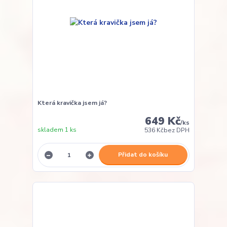
Která kravička jsem já?
649 Kč
/
ks
skladem 1 ks
536 Kč
bez DPH
Přidat do košíku