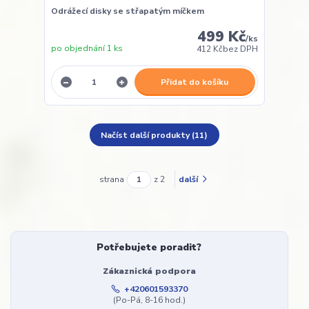
Odrážecí disky se střapatým míčkem
499 Kč
/
ks
po objednání 1 ks
412 Kč
bez DPH
Přidat do košíku
Načíst další produkty (11)
strana
z 2
další
Potřebujete poradit?
Zákaznická podpora
+420601593370
(Po-Pá, 8-16 hod.)