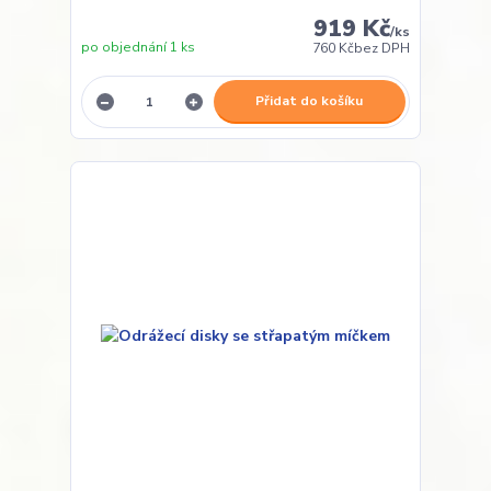
919 Kč
/
ks
po objednání 1 ks
760 Kč
bez DPH
Přidat do košíku