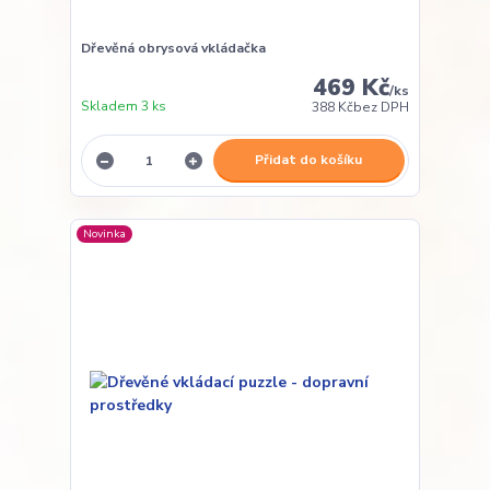
Dřevěná obrysová vkládačka
469 Kč
/
ks
Skladem 3 ks
388 Kč
bez DPH
Přidat do košíku
Novinka