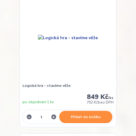
Logická hra - stavíme věže
849 Kč
/
ks
po objednání 1 ks
702 Kč
bez DPH
Přidat do košíku