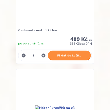
Geoboard - motorická hra
409 Kč
/
ks
po objednání 1 ks
338 Kč
bez DPH
Přidat do košíku