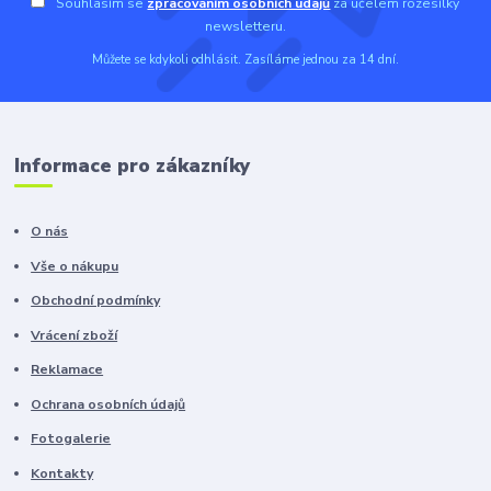
Souhlasím se
zpracováním osobních údajů
za účelem rozesílky
newsletteru.
Můžete se kdykoli odhlásit. Zasíláme jednou za 14 dní.
Informace pro zákazníky
O nás
Vše o nákupu
Obchodní podmínky
Vrácení zboží
Reklamace
Ochrana osobních údajů
Fotogalerie
Kontakty