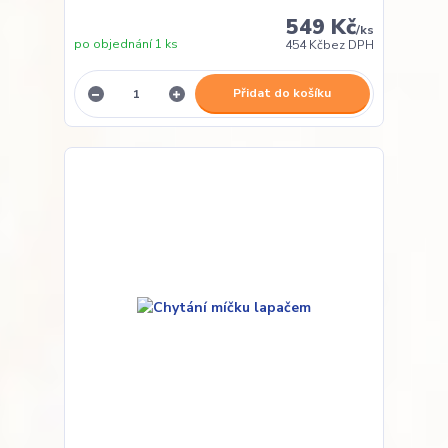
549 Kč
/
ks
po objednání 1 ks
454 Kč
bez DPH
Přidat do košíku