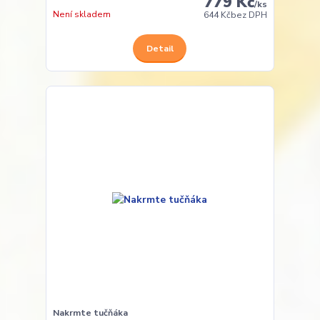
779 Kč
/
ks
Není skladem
644 Kč
bez DPH
Detail
Nakrmte tučňáka