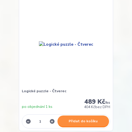
Logické puzzle - Čtverec
489 Kč
/
ks
po objednání 1 ks
404 Kč
bez DPH
Přidat do košíku