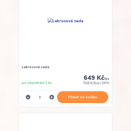
Lakrosová sada
649 Kč
/
ks
po objednání 1 ks
536 Kč
bez DPH
Přidat do košíku