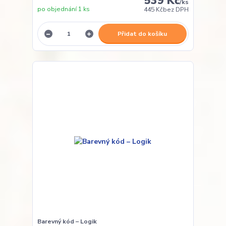
539 Kč
/
ks
po objednání 1 ks
445 Kč
bez DPH
Přidat do košíku
Barevný kód – Logik