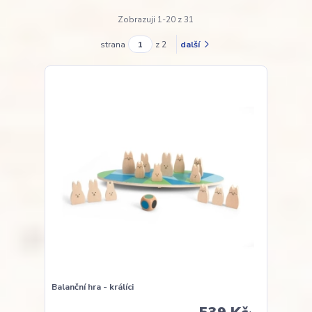
Zobrazuji 1-20 z 31
strana
z 2
další
Balanční hra - králíci