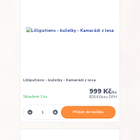
Lilliputiens - kuželky - Kamarádi z lesa
999 Kč
/
ks
Skladem 1 ks
826 Kč
bez DPH
Přidat do košíku