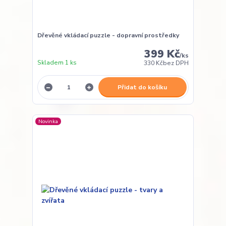
Dřevěné vkládací puzzle - dopravní prostředky
399 Kč
/
ks
Skladem 1 ks
330 Kč
bez DPH
Přidat do košíku
Novinka