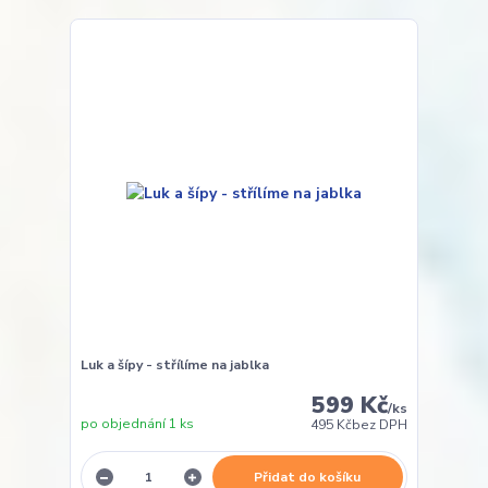
Luk a šípy - střílíme na jablka
599 Kč
/
ks
po objednání 1 ks
495 Kč
bez DPH
Přidat do košíku