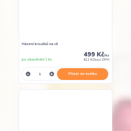
Házení kroužků na cíl
499 Kč
/
ks
po objednání 1 ks
412 Kč
bez DPH
Přidat do košíku