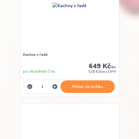
Kachny v řadě
649 Kč
/
ks
po objednání 1 ks
536 Kč
bez DPH
Přidat do košíku