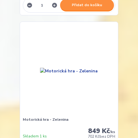
Přidat do košíku
Motorická hra - Zelenina
849 Kč
/
ks
Skladem 1 ks
702 Kč
bez DPH