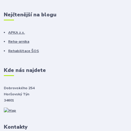
Nejčtenější na blogu
APKA z.s.
Reha-arnika
Rehabilitace ŠOS
Kde nás najdete
Dobrovského 254
Horšovský Týn
34601
Kontakty