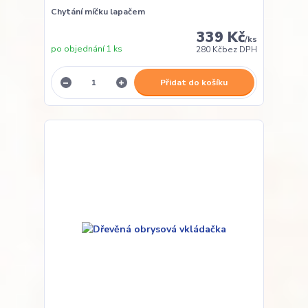
Chytání míčku lapačem
339 Kč
/
ks
po objednání 1 ks
280 Kč
bez DPH
Přidat do košíku