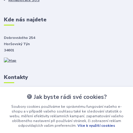
Kde nás najdete
Dobrovského 254
Horšovský Týn
34601
Kontakty
🍪 Jak byste rádi své cookies?
Zákaznická podpora
+420601593370
Soubory cookies používáme ke správnému fungování našeho e-
(Po-Pá, 8-16 hod.)
shopu a v případě vašeho souhlasu také ke sledování statistik o
webu, měření efektivity reklamních kampaní, zapamatování vašeho
eshop@reha-arnika.cz
oblíbeného nastavení při používání stránek, či zobrazení reklam
odpovídajících vašim preferencím.
Více k využití cookies