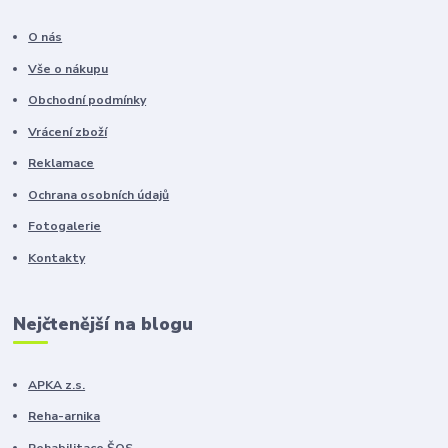
O nás
Vše o nákupu
Obchodní podmínky
Vrácení zboží
Reklamace
Ochrana osobních údajů
Fotogalerie
Kontakty
Nejčtenější na blogu
APKA z.s.
Reha-arnika
Rehabilitace ŠOS