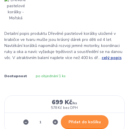
Detailní popis produktu Dřevěné pastelové korálky uložené v
krabičce ve tvaru mušle jsou krásný dárek pro děti od 4 let.
Navlékání korálků napomáhá rozvoji jemné motoriky, koordinaci
ruky a oka a navíc vyžaduje trpělivost a soustředění se na danou
věc. V atraktivním balení najdete více než 400 ks dř...
celý popis
Dostupnost
po objednání 1 ks
699 Kč
/
ks
578 Kč
bez DPH
Přidat do košíku