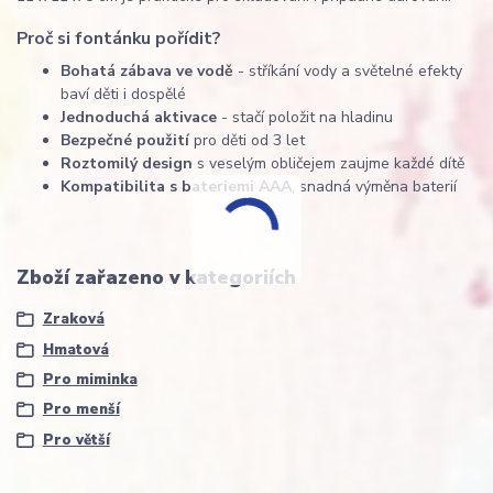
Proč si fontánku pořídit?
Bohatá zábava ve vodě
- stříkání vody a světelné efekty
baví děti i dospělé
Jednoduchá aktivace
- stačí položit na hladinu
Bezpečné použití
pro děti od 3 let
Roztomilý design
s veselým obličejem zaujme každé dítě
Kompatibilita s bateriemi AAA
, snadná výměna baterií
Zboží zařazeno v kategoriích
Zraková
Hmatová
Pro miminka
Pro menší
Pro větší