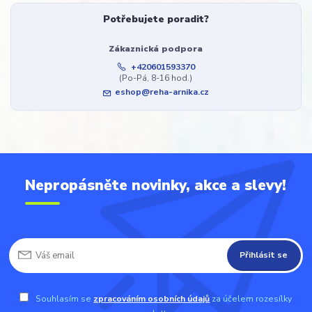
Potřebujete poradit?
Zákaznická podpora
+420601593370
(Po-Pá, 8-16 hod.)
eshop@reha-arnika.cz
Nepropásněte novinky, akce a slevy!
Přihlásit se
Souhlasím se
zpracováním osobních údajů
za účelem rozesílky