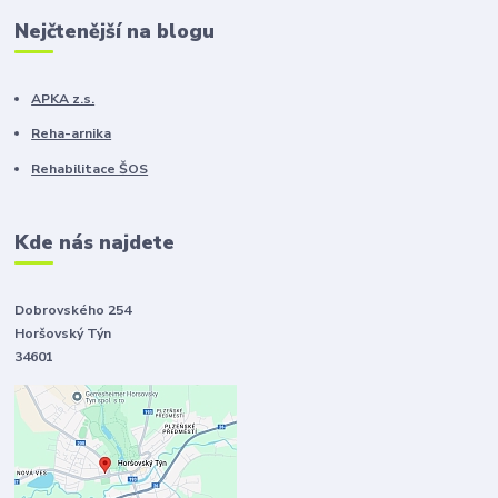
Nejčtenější na blogu
APKA z.s.
Reha-arnika
Rehabilitace ŠOS
Kde nás najdete
Dobrovského 254
Horšovský Týn
34601