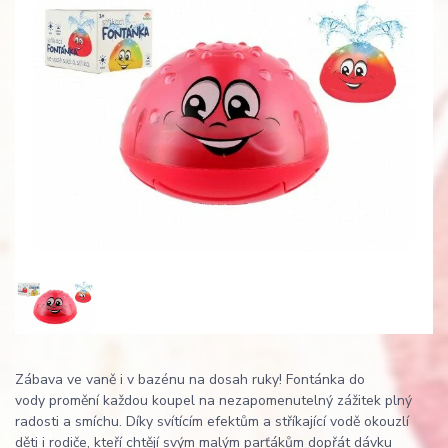
Zábava ve vaně i v bazénu na dosah ruky! Fontánka do
vody promění každou koupel na nezapomenutelný zážitek plný
radosti a smíchu. Díky svítícím efektům a stříkající vodě okouzlí
děti i rodiče, kteří chtějí svým malým parťákům dopřát dávku