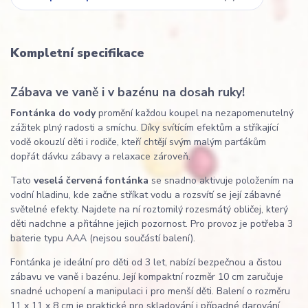
Kompletní specifikace
Zábava ve vaně i v bazénu na dosah ruky!
Fontánka do vody
promění každou koupel na nezapomenutelný
zážitek plný radosti a smíchu. Díky svítícím efektům a stříkající
vodě okouzlí děti i rodiče, kteří chtějí svým malým parťákům
dopřát dávku zábavy a relaxace zároveň.
Tato
veselá červená fontánka
se snadno aktivuje položením na
vodní hladinu, kde začne stříkat vodu a rozsvítí se její zábavné
světelné efekty. Najdete na ní roztomilý rozesmátý obličej, který
děti nadchne a přitáhne jejich pozornost. Pro provoz je potřeba 3
baterie typu AAA (nejsou součástí balení).
Fontánka je ideální pro děti od 3 let, nabízí bezpečnou a čistou
zábavu ve vaně i bazénu. Její kompaktní rozměr 10 cm zaručuje
snadné uchopení a manipulaci i pro menší děti. Balení o rozměru
11 x 11 x 8 cm je praktické pro skladování i případné darování.