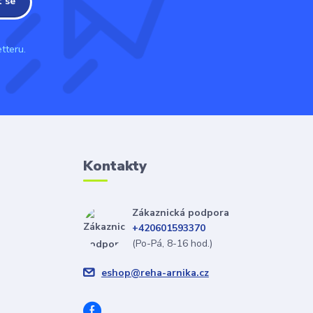
t se
tteru.
Kontakty
Zákaznická podpora
+420601593370
(Po-Pá, 8-16 hod.)
eshop@reha-arnika.cz