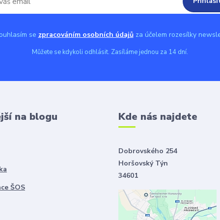
Přihlási
uhlasím se
zpracováním osobních údajů
za účelem rozesílky newsle
Můžete se kdykoli odhlásit. Zasíláme jednou za 14 dní.
jší na blogu
Kde nás najdete
Dobrovského 254
Horšovský Týn
ka
34601
ace ŠOS