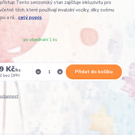
řístup Tento senzorický stan zajišťuje inkluzivitu pro
včetně těch, které používají invalidní vozíky, díky svému
u a rá...
celý popis
po objednání 1 ks
9 Kč
/
ks
Přidat do košíku
č
bez DPH
dostupnost