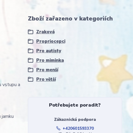
Zboží zařazeno v kategoriích
Zraková
Propriocepci
Pro autisty
Pro miminka
Pro menší
Pro větší
mu vstupu a
Potřebujete poradit?
u jamku
Zákaznická podpora
+420601593370