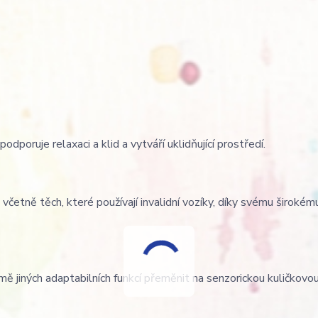
oruje relaxaci a klid a vytváří uklidňující prostředí.
, včetně těch, které používají invalidní vozíky, díky svému široké
ě jiných adaptabilních funkcí přeměnit na senzorickou kuličkovo