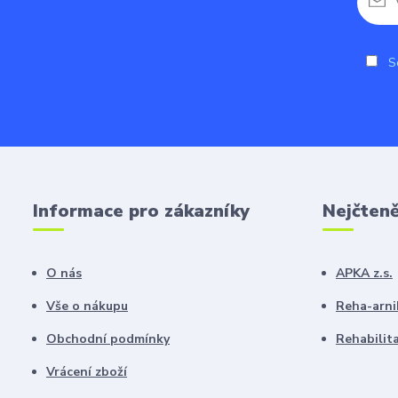
So
Informace pro zákazníky
Nejčteně
O nás
APKA z.s.
Vše o nákupu
Reha-arni
Obchodní podmínky
Rehabilit
Vrácení zboží