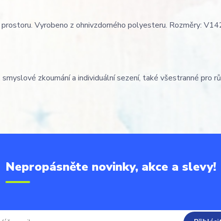
o prostoru. Vyrobeno z ohnivzdorného polyesteru. Rozměry: V1
 smyslové zkoumání a individuální sezení, také všestranné pro r
Nepropásněte novinky, akce a slevy!