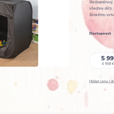
Bezbariérový p
všechny děti, 
širokému vstup
Dostupnost
5 99
4 958 K
Hlídat cenu / 