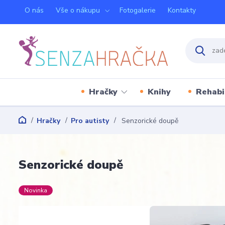
O nás
Vše o nákupu
Fotogalerie
Kontakty
Hračky
Knihy
Rehabi
Hračky
Pro autisty
Senzorické doupě
Senzorické doupě
Novinka