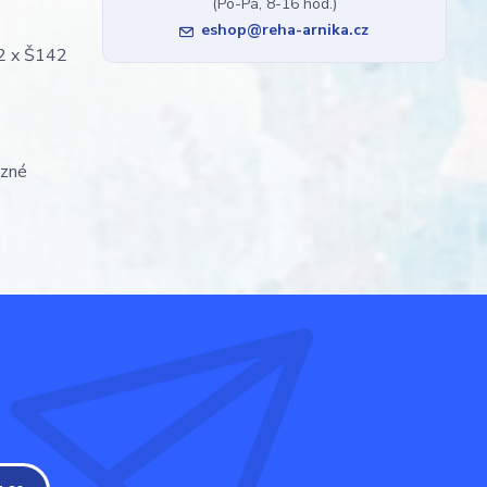
(Po-Pá, 8-16 hod.)
eshop@reha-arnika.cz
42 x Š142
ůzné