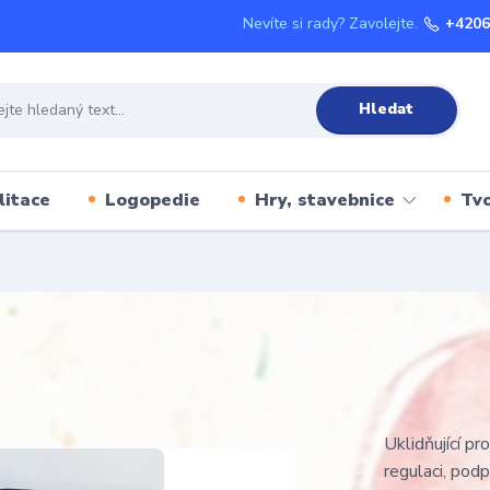
Nevíte si rady? Zavolejte.
+4206
Hledat
litace
Logopedie
Hry, stavebnice
Tvo
Uklidňující p
regulaci, podpo