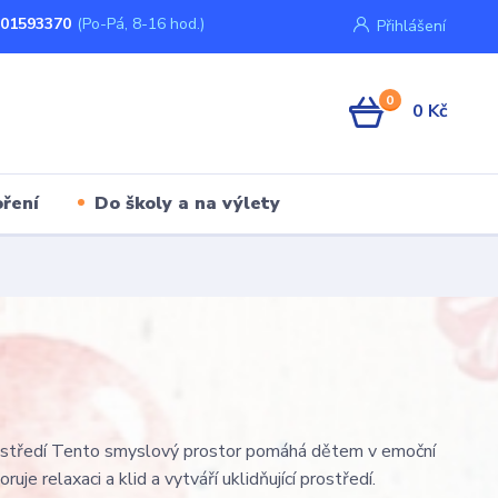
01593370
(Po-Pá, 8-16 hod.)
Přihlášení
0
0 Kč
ření
Do školy a na výlety
rostředí Tento smyslový prostor pomáhá dětem v emoční
ruje relaxaci a klid a vytváří uklidňující prostředí.